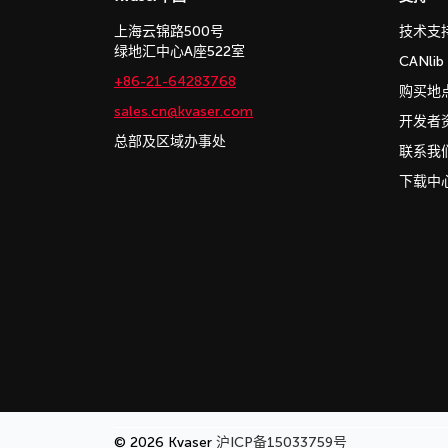
上海云锦路500号
技术支
绿地汇中心A座522室
CANli
+86-21-64283768
购买地
sales.cn@kvaser.com
开发者
总部及区域办事处
联系我
下载中
© 2026 Kvaser
沪ICP备15033759号