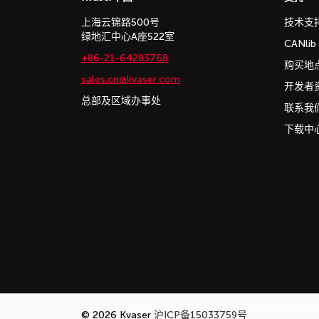
上海云锦路500号
技术支
绿地汇中心A座522室
CANli
+86-21-64283768
购买地
sales.cn@kvaser.com
开发者
总部及区域办事处
联系我
下载中
© 2026 Kvaser
沪ICP备15033759号