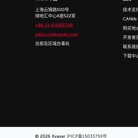
上海云锦路500号
技术支
绿地汇中心A座522室
CANli
+86-21-64283768
购买地
sales.cn@kvaser.com
开发者
总部及区域办事处
联系我
下载中
© 2026 Kvaser
沪ICP备15033759号