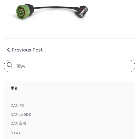
Previous Post
类别
CAN FD
CANlib SDK
CAN应用
News