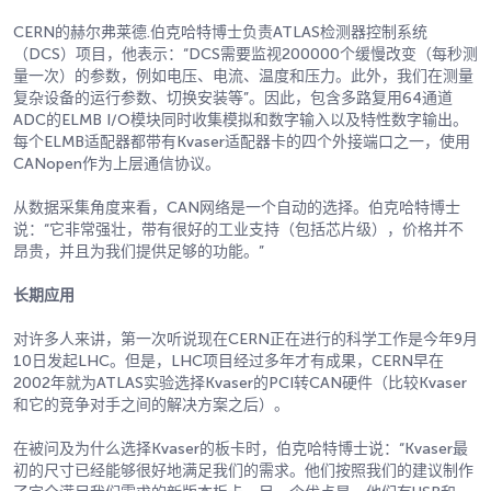
CERN的赫尔弗莱德.伯克哈特博士负责ATLAS检测器控制系统
（DCS）项目，他表示：“DCS需要监视200000个缓慢改变（每秒测
量一次）的参数，例如电压、电流、温度和压力。此外，我们在测量
复杂设备的运行参数、切换安装等”。因此，包含多路复用64通道
ADC的ELMB I/O模块同时收集模拟和数字输入以及特性数字输出。
每个ELMB适配器都带有Kvaser适配器卡的四个外接端口之一，使用
CANopen作为上层通信协议。
从数据采集角度来看，CAN网络是一个自动的选择。伯克哈特博士
说：“它非常强壮，带有很好的工业支持（包括芯片级），价格并不
昂贵，并且为我们提供足够的功能。”
长期应用
对许多人来讲，第一次听说现在CERN正在进行的科学工作是今年9月
10日发起LHC。但是，LHC项目经过多年才有成果，CERN早在
2002年就为ATLAS实验选择Kvaser的PCI转CAN硬件（比较Kvaser
和它的竞争对手之间的解决方案之后）。
在被问及为什么选择Kvaser的板卡时，伯克哈特博士说：“Kvaser最
初的尺寸已经能够很好地满足我们的需求。他们按照我们的建议制作