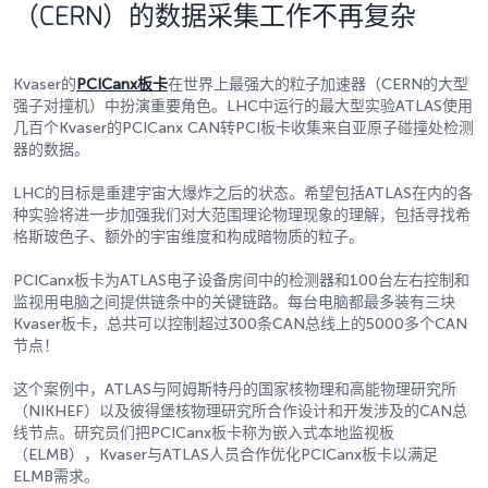
（CERN）的数据采集工作不再复杂
Kvaser的
PCICanx板卡
在世界上最强大的粒子加速器（CERN的大型
强子对撞机）中扮演重要角色。LHC中运行的最大型实验ATLAS使用
几百个Kvaser的PCICanx CAN转PCI板卡收集来自亚原子碰撞处检测
器的数据。
LHC的目标是重建宇宙大爆炸之后的状态。希望包括ATLAS在内的各
种实验将进一步加强我们对大范围理论物理现象的理解，包括寻找希
格斯玻色子、额外的宇宙维度和构成暗物质的粒子。
PCICanx板卡为ATLAS电子设备房间中的检测器和100台左右控制和
监视用电脑之间提供链条中的关键链路。每台电脑都最多装有三块
Kvaser板卡，总共可以控制超过300条CAN总线上的5000多个CAN
节点！
这个案例中，ATLAS与阿姆斯特丹的国家核物理和高能物理研究所
（NIKHEF）以及彼得堡核物理研究所合作设计和开发涉及的CAN总
线节点。研究员们把PCICanx板卡称为嵌入式本地监视板
（ELMB），Kvaser与ATLAS人员合作优化PCICanx板卡以满足
ELMB需求。