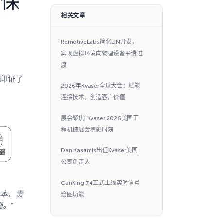
环保
相关文章
RemotiveLabs简化LIN开发，
实现虚拟环境向物理设备平滑过
渡
并印证了
2026年Kvaser全球大会：赋能
连接技术，创造客户价值
展会聚焦| Kvaser 2026美国工
程机械展会精彩时刻
Dan Kasamis出任Kvaser美国
公司负责人
CanKing 7.4正式上线实时信号
为本、责
绘图功能
施。
”