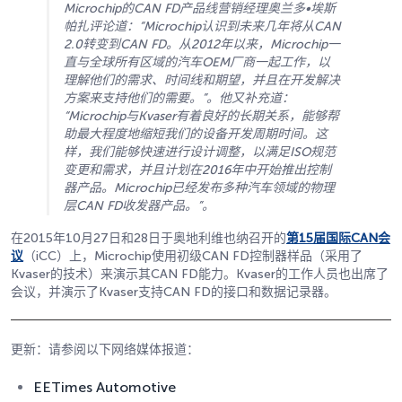
Microchip的CAN FD产品线营销经理奥兰多•埃斯
帕扎评论道：“Microchip认识到未来几年将从CAN
2.0转变到CAN FD。从2012年以来，Microchip一
直与全球所有区域的汽车OEM厂商一起工作，以
理解他们的需求、时间线和期望，并且在开发解决
方案来支持他们的需要。”。他又补充道：
“Microchip与Kvaser有着良好的长期关系，能够帮
助最大程度地缩短我们的设备开发周期时间。这
样，我们能够快速进行设计调整，以满足ISO规范
变更和需求，并且计划在2016年中开始推出控制
器产品。Microchip已经发布多种汽车领域的物理
层CAN FD收发器产品。”。
在2015年10月27日和28日于奥地利维也纳召开的
第15届国际CAN会
议
（iCC）上，Microchip使用初级CAN FD控制器样品（采用了
Kvaser的技术）来演示其CAN FD能力。Kvaser的工作人员也出席了
会议，并演示了Kvaser支持CAN FD的接口和数据记录器。
更新：请参阅以下网络媒体报道：
EETimes Automotive