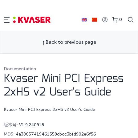
0
Back to previous page
Documentation
Kvaser Mini PCI Express
2xHS v2 User's Guide
Kvaser Mini PCI Express 2xHS v2 User's Guide
版本号:
V1.9.240918
MD5:
4a38657419461558cbcc3bfd902e6f56