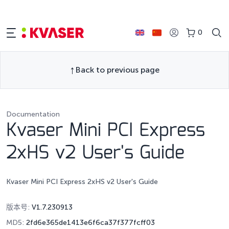
0
Back to previous page
Documentation
Kvaser Mini PCI Express
2xHS v2 User's Guide
Kvaser Mini PCI Express 2xHS v2 User's Guide
版本号:
V1.7.230913
MD5:
2fd6e365de1413e6f6ca37f377fcff03