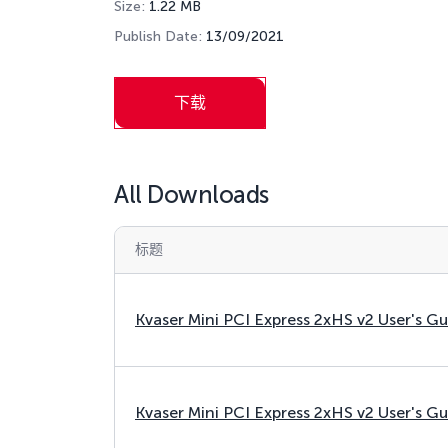
Size:
1.22 MB
Publish Date:
13/09/2021
下载
All Downloads
标题
Kvaser Mini PCI Express 2xHS v2 User's G
Kvaser Mini PCI Express 2xHS v2 User's G