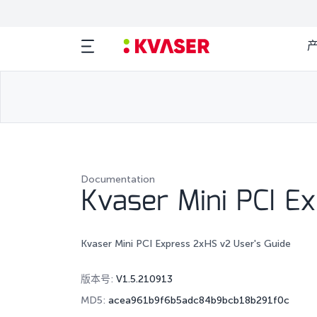
Documentation
Kvaser Mini PCI E
Kvaser Mini PCI Express 2xHS v2 User's Guide
版本号:
V1.5.210913
MD5:
acea961b9f6b5adc84b9bcb18b291f0c