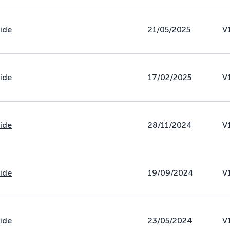
uide
21/05/2025
V
uide
17/02/2025
V
uide
28/11/2024
V
uide
19/09/2024
V
uide
23/05/2024
V