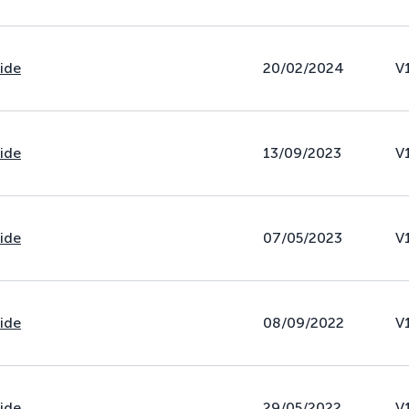
uide
20/02/2024
V
uide
13/09/2023
V
uide
07/05/2023
V
uide
08/09/2022
V
uide
29/05/2022
V