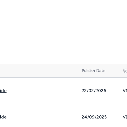
Publish Date
版
uide
22/02/2026
V
uide
24/09/2025
V