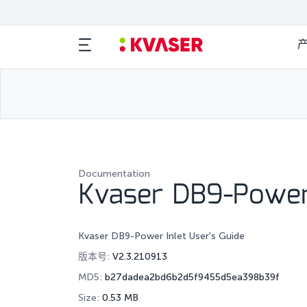
Documentation
Kvaser DB9-Power 
Kvaser DB9-Power Inlet User's Guide
版本号:
V2.3.210913
MD5:
b27dadea2bd6b2d5f9455d5ea398b39f
Size:
0.53 MB