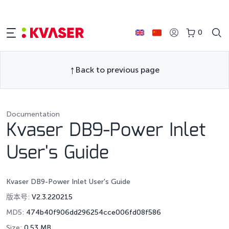
0
Back to previous page
Documentation
Kvaser DB9-Power Inlet
User's Guide
Kvaser DB9-Power Inlet User's Guide
版本号:
V2.3.220215
MD5:
474b40f906dd296254cce006fd08f586
Size:
0.53 MB