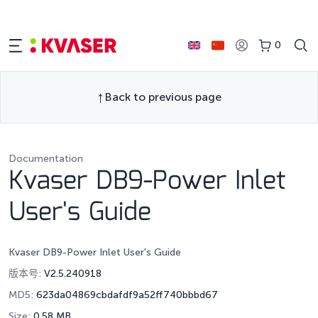
0
Back to previous page
Documentation
Kvaser DB9-Power Inlet
User's Guide
Kvaser DB9-Power Inlet User's Guide
版本号:
V2.5.240918
MD5:
623da04869cbdafdf9a52ff740bbbd67
Size:
0.58 MB