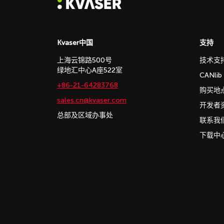
Kvaser中国
支持
上海云锦路500号
技术支
绿地汇中心A座522室
CANli
+86-21-64283768
购买地
sales.cn@kvaser.com
开发者
总部及区域办事处
联系我
下载中