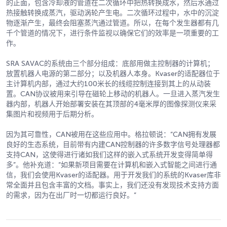
的正面，包含冷却液的管道在二次循环中把热转换成水，然后水通过
热接触转换成蒸汽，驱动涡轮产生电。二次循环过程中，水中的沉淀
物逐渐产生，最终会阻塞蒸汽通过管道。所以，在每个发生器都有几
千个管道的情况下，进行条件监视以确保它们的效率是一项重要的工
作。
SRA SAVAC的系统由三个部分组成：底部用做主控制器的计算机；
放置机器人电源的第二部分；以及机器人本身。Kvaser的适配器位于
主计算机内部，通过大约100米长的线缆控制连接到其上的从动装
置。CAN协议被用来引导在磁轮上移动的机器人。一旦进入蒸汽发生
器内部，机器人开始部署安装在其顶部的4毫米厚的图像探测仪来采
集图片和视频用于后期分析。
因为其可靠性，CAN被用在这些应用中。格拉顿说：“CAN拥有发展
良好的生态系统，目前带有内建CAN控制器的许多数字信号处理器都
支持CAN，这使得进行诸如我们这样的嵌入式系统开发变得简单得
多”。他补充道：“如果新项目需要在计算机和嵌入式智能之间进行通
信，我们会使用Kvaser的适配器。用于开发我们的系统的Kvaser库非
常全面并且包含丰富的文档。事实上，我们还没有发现技术支持方面
的需求，因为在出厂时一切都运行良好。”