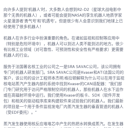
向许多人提到‘机器人’时，大多数人会想到R2-D2（星球大战电影中
那个无畏的机器人），或者可能会提到NASA的孪生机器人地质学家
火星漫游者‘勇气号’和‘机遇号’。但是很少有人会意识到我们地球上已
经使用了很多机器人！
机器人在许多行业中扮演重要的角色。在诸如监视和控制等应用中
（特别是危险环境中），机器人可以到达人类不能到达的地方。很少
有比核工业领域（对可靠性、可预测性和安全性有严格要求）更需要
机器人的行业。
服务于法国著名核工业的公司之一是SRA SAVAC公司，该公司拥有
专门的机器人研发部门。SRA SAVAC公司是Kvaser和ATI法国公司的
客户，该公司的设计工程师本杰明.格拉顿解释为什么可以在用于监视
核电站蒸汽产生器内部的系统中找到Kvaser的CAN适配器：“我们部
门专门研究用于访问严格限制空间的机器人，那些机器人在水下运作
或在高辐射环境中运行。我们使用Kvaser的板卡、SDK（软件开发
包）和相关的驱动程序库来构建软件来试验我们的机器人。我们最新
的项目是一个用于条件监视发电厂内蒸汽发生器的垂直管道的机器人
（受EDF委托）。”
蒸汽发生器使用核反应堆堆芯中产生的热把水转换成蒸汽。在发生器