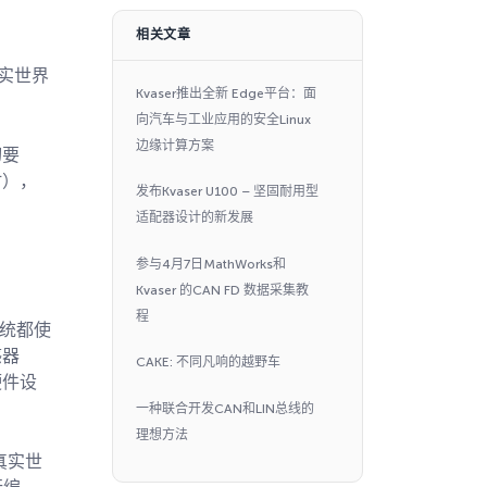
相关文章
实世界
Kvaser推出全新 Edge平台：面
向汽车与工业应用的安全Linux
边缘计算方案
切要
时），
发布Kvaser U100 – 坚固耐用型
适配器设计的新发展
参与4月7日MathWorks和
Kvaser 的CAN FD 数据采集教
程
统都使
感器
CAKE: 不同凡响的越野车
硬件设
一种联合开发CAN和LIN总线的
理想方法
真实世