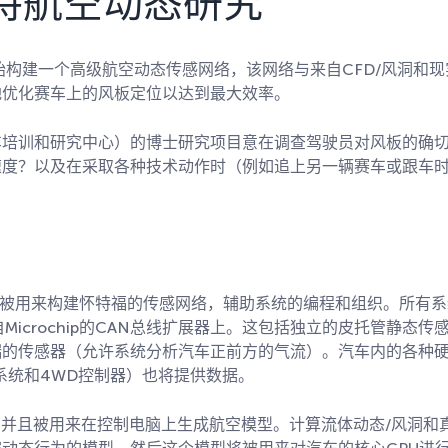
支持航空动态研究
始构建一个高级航空动态传感网络，该网络与来自CFD/风洞和现
地优化赛车上的风板定位以达到最大效率。
车培训和研究中心）的博士研究项目意在调查驾驶员对风板的确
速度？以及在采取各种技术动作时（例如追上另一辆赛车或跟车
被用来构建怀特福的传感网络，辅助系统的编程和组织。所有系
icrochip的CAN总线扩展器上。这包括独立的皮托管静态传
端的传感器（允许系统分析汽车正前方的气流）。汽车内的各种
系统和4WD控制器）也将提供数据。
中并且被用来在控制电脑上生成航空模型。计算流体动态/风洞和