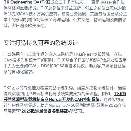
TK Engineering Oy (TKE)
成立二十多年以来，一直是Kvaser合作伙
伴网络的重要成员。TKE总部位于芬兰瓦萨，创立之初便立志成为欧
洲领先的CAN技术方案供应商。随着业务拓展，其服务范围已从芬兰
本土的移动机械市场延伸至海洋运输、公共交通、物流运输及国防领
域，客户遍及欧美多地。
专注打造持久可靠的系统设计
非公路用车与工业车辆的嵌入式系统是TKE的核心专长领域。在以
CAN技术为系统骨干的同时，TKE整合了在国防和远程信息处理应用
中尤为重要的GVA、DDS和ROS2等技术协议，助力客户满足日益复
杂的自动化需求。
TKE团队的专业能力覆盖完整系统架构，涵盖从控制系统设计、通信
协议实现到用户界面标准化与系统集成支持的全流程。例如，
TKE
为
芬兰紧凑型装载机制造商Norcar
开发的CAN
控制系统
，通过架构设
计与软件系统集成，助力Norcar a7750系列微型装载机在2025年宝
马展荣获
“2025
欧洲最佳紧凑型装载机”
奖项。