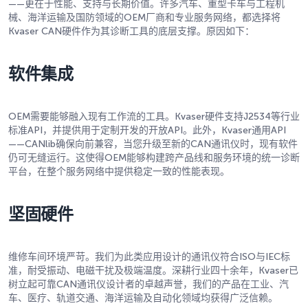
——更在于性能、支持与长期价值。许多汽车、重型卡车与工程机
械、海洋运输及国防领域的OEM厂商和专业服务网络，都选择将
Kvaser CAN硬件作为其诊断工具的底层支撑。原因如下：
软件集成
OEM需要能够融入现有工作流的工具。Kvaser硬件支持J2534等行业
标准API，并提供用于定制开发的开放API。此外，Kvaser通用API
——CANlib确保向前兼容，当您升级至新的CAN通讯仪时，现有软件
仍可无缝运行。这使得OEM能够构建跨产品线和服务环境的统一诊断
平台，在整个服务网络中提供稳定一致的性能表现。
坚固硬件
维修车间环境严苛。我们为此类应用设计的通讯仪符合ISO与IEC标
准，耐受振动、电磁干扰及极端温度。深耕行业四十余年，Kvaser已
树立起可靠CAN通讯仪设计者的卓越声誉，我们的产品在工业、汽
车、医疗、轨道交通、海洋运输及自动化领域均获得广泛信赖。