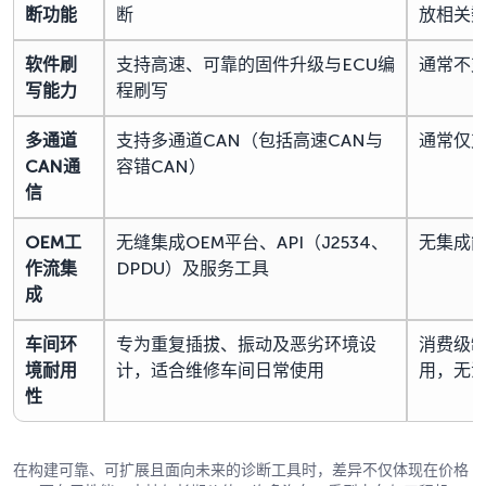
断功能
断
放相关
软件刷
支持高速、可靠的固件升级与ECU编
通常不
写能力
程刷写
多通道
支持多通道CAN（包括高速CAN与
通常仅支
CAN通
容错CAN）
信
OEM工
无缝集成OEM平台、API（J2534、
无集成
作流集
DPDU）及服务工具
成
车间环
专为重复插拔、振动及恶劣环境设
消费级制
境耐用
计，适合维修车间日常使用
用，无
性
在构建可靠、可扩展且面向未来的诊断工具时，差异不仅体现在价格