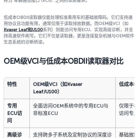
称为“车辆通信接口”(VCI)）之间的本质差异。
低成本OBDII读取器仅能处理标准乘用车的基础故障码。它们支持通
用协议且功能有限，通常仅限于读取排放数据。而OEM级VCI（如
Kvaser Leaf
和U100
系列）则能访问专用ECU、实现高级诊断，并支
持高速软件刷写。它们不仅是读取器，更是连接复杂机械与OEM软件
生态系统的诊断桥梁。
OEM
级
VCI
与低成本
OBDII
读取器对比
特性
OEM级VCI（如Kvaser
低成本O
Leaf/U100）
专用
全面访问OEM系统中的专用ECU与
仅限于标
ECU访
非标准ECU
访问专
问
高级诊
支持跨多子系统及定制协议的深度诊
基础故