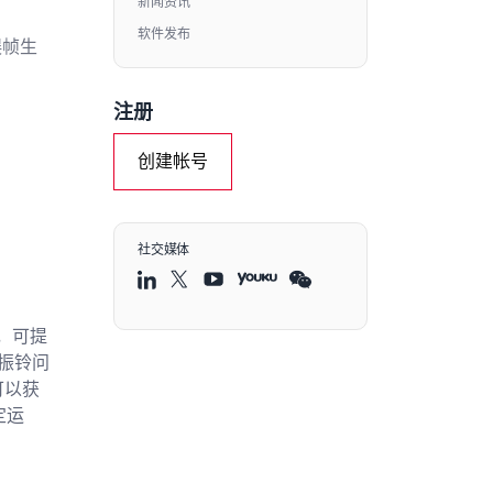
新闻资讯
软件发布
误帧生
注册
创建帐号
。
社交媒体
，可提
号振铃问
您可以获
定运