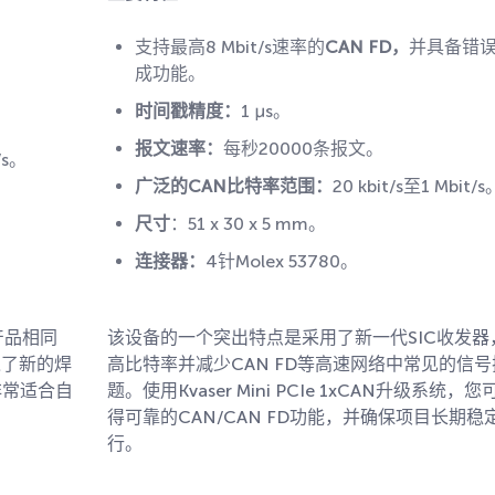
支持最高8 Mbit/s速率的
CAN FD
，
并具备错
成功能。
时间戳精度：
1 µs。
报文速率：
每秒20000条报文。
/s。
广泛的
CAN
比特率范围：
20 kbit/s至1 Mbit/s
尺寸
：51 x 30 x 5 mm。
连接器：
4针Molex 53780。
产品相同
该设备的一个突出特点是采用了新一代SIC收发器
入了新的焊
高比特率并减少CAN FD等高速网络中常见的信
非常适合自
题。使用Kvaser Mini PCIe 1xCAN升级系统，
得可靠的CAN/CAN FD功能，并确保项目长期稳
行。