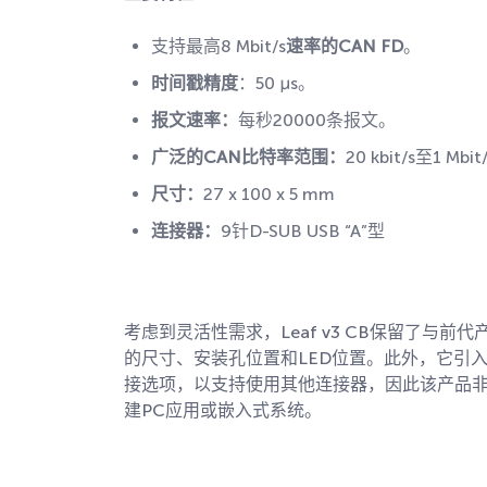
支持最高8 Mbit/s
速率的CAN FD
。
时间戳精度
：50 µs。
报文速率：
每秒20000条报文。
广泛的
CAN
比特率范围：
20 kbit/s至1 Mbit
尺寸：
27 x 100 x 5 mm
连接器：
9针D-SUB USB “A”型
考虑到灵活性需求，Leaf v3 CB保留了与前代
的尺寸、安装孔位置和LED位置。此外，它引
接选项，以支持使用其他连接器，因此该产品
建PC应用或嵌入式系统。