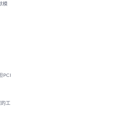
静默模
PCI
需的工