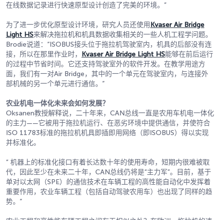
在线数据记录进行快速原型设计创造了完美的环境。”
为了进一步优化原型设计环境，研究人员还使用
Kvaser Air Bridge
Light HS
来解决拖拉机和机具数据收集相关的一些人机工程学问题。
Brodie说道：“ISOBUS接头位于拖拉机驾驶室内，机具的后部没有连
接，所以在那里作业时，
Kvaser Air Bridge Light HS
能够在前后运行
的过程中节省时间。它还支持驾驶室外的软件开发。在教学用途方
面，我们有一对Air Bridge，其中的一个单元在驾驶室内，与连接外
部机械的另一个单元进行通信。”
农业机电一体化未来会如何发展？
Oksanen教授解释说，二十年来，CAN总线一直是农用车机电一体化
的主力——它被用于拖拉机运行、在恶劣环境中提供通信，并使符合
ISO 11783标准的拖拉机机具即插即用网络（即ISOBUS）得以实现
并标准化。
“ 机器上的标准化接口有着长达数十年的使用寿命，短期内很难被取
代，因此至少在未来二十年，CAN总线仍将是“主力军”。目前，基于
单对以太网（SPE）的通信技术在车辆工程的高性能自动化中发挥着
重要作用，农业车辆工程（包括自动驾驶农用车）也出现了同样的趋
势。”