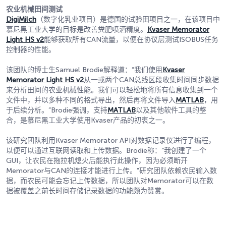
农业机械田间测试
DigiMilch
（数字化乳业项目）是德国的试验田项目之一，在该项目中
慕尼黑工业大学的目标是改善粪肥喷洒精度。
Kvaser Memorator
Light HS v2
能够获取所有CAN流量，以便在协议层测试ISOBUS任务
控制器的性能。
该团队的博士生Samuel Brodie解释道：“我们使用
Kvaser
Memorator Light HS v2
从一或两个CAN总线区段收集时间同步数据
来分析田间的农业机械性能。我们可以轻松地将所有信息收集到一个
文件中，并以多种不同的格式导出，然后再将文件导入
MATLAB
，用
于后续分析。”Brodie强调，支持
MATLAB
以及其他软件工具的整
合，是慕尼黑工业大学使用Kvaser产品的初衷之一。
该研究团队利用Kvaser Memorator API对数据记录仪进行了编程，
以便可以通过互联网读取和上传数据。Brodie称：“我创建了一个
GUI，让农民在拖拉机熄火后能执行此操作，因为必须断开
Memorator与CAN的连接才能进行上传。”研究团队依赖农民输入数
据，而农民可能会忘记上传数据，所以团队对Memorator可以在数
据被覆盖之前长时间存储记录数据的功能颇为赞赏。