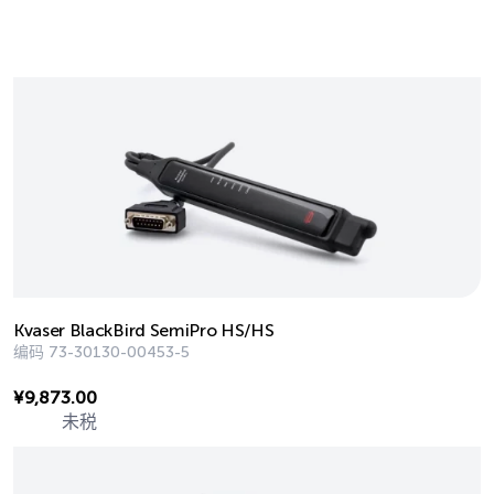
Kvaser BlackBird SemiPro HS/HS
编码
73-30130-00453-5
¥
9,873.00
未税