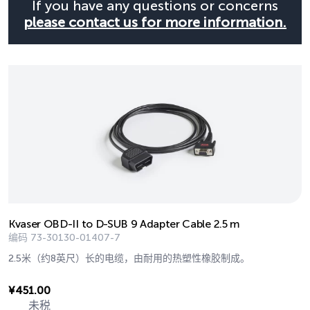
If you have any questions or concerns
please contact us for more information.
Kvaser OBD-II to D-SUB 9 Adapter Cable 2.5 m
编码
73-30130-01407-7
2.5米（约8英尺）长的电缆，由耐用的热塑性橡胶制成。
¥
451.00
未税