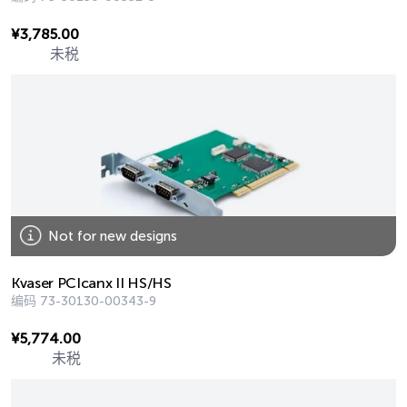
¥
3,785.00
未税
Not for new designs
Kvaser PCIcanx II HS/HS
编码
73-30130-00343-9
¥
5,774.00
未税