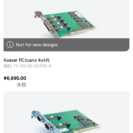
Not for new designs
Kvaser PCIcanx 4xHS
编码
73-30130-00330-9
¥
6,695.00
未税