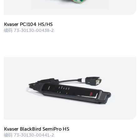
Kvaser PCI104 HS/HS
编码
73-30130-00438-2
Kvaser BlackBird SemiPro HS
编码
73-30130-00441-2