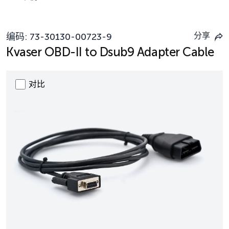
分享
编码:
73-30130-00723-9
Kvaser OBD-II to Dsub9 Adapter Cable
对比