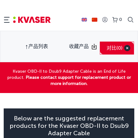
0
产品列表
收藏产品
对比
(0)
Kvaser OBD-II to Dsub9 Adapter Cable is an End of Life
product.
Please contact support for replacement product or
more information.
Below are the suggested replacement
products for the Kvaser OBD-II to Dsub9
Adapter Cable