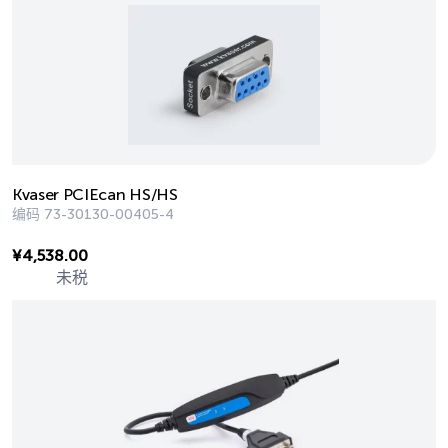
Kvaser PCIEcan HS/HS
编码
73-30130-00405-4
¥
4,538.00
未税