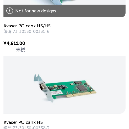
Not for new designs
Kvaser PCIcanx HS/HS
编码
73-30130-00331-6
¥
4,811.00
未税
Kvaser PCIcanx HS
编码
73-30130-00332-3