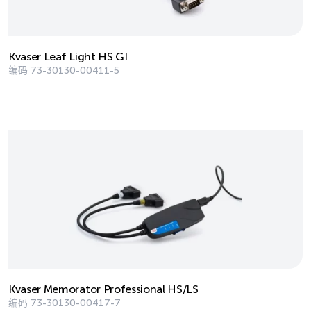
Kvaser Leaf Light HS GI
编码
73-30130-00411-5
Kvaser Memorator Professional HS/LS
编码
73-30130-00417-7