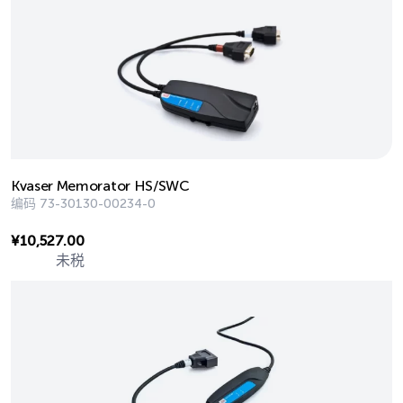
Kvaser Memorator HS/SWC
编码
73-30130-00234-0
¥
10,527.00
未税