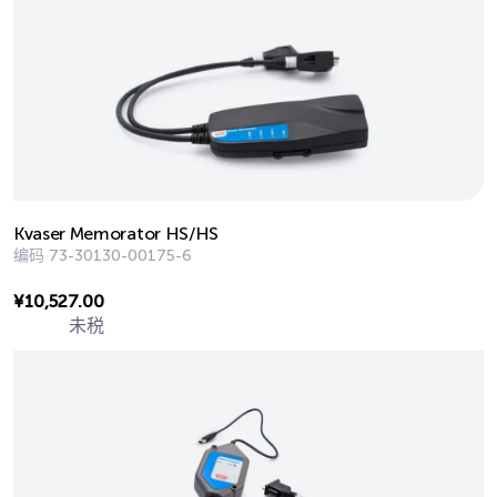
Kvaser Memorator HS/HS
编码
73-30130-00175-6
¥
10,527.00
未税