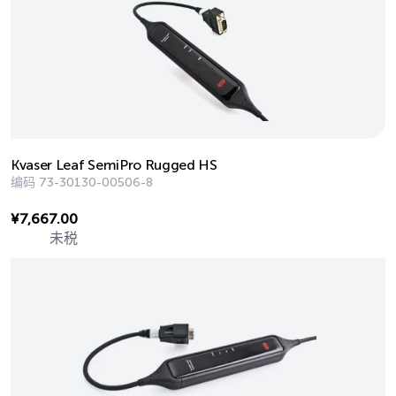
Kvaser Leaf SemiPro Rugged HS
编码
73-30130-00506-8
¥
7,667.00
未税