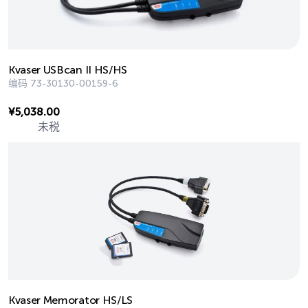
Kvaser USBcan II HS/HS
编码
73-30130-00159-6
¥
5,038.00
未税
Kvaser Memorator HS/LS