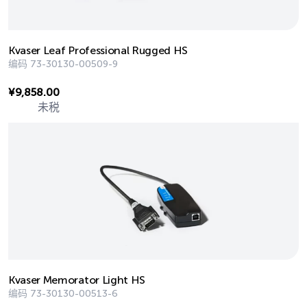
Kvaser Leaf Professional Rugged HS
编码
73-30130-00509-9
¥
9,858.00
未税
Kvaser Memorator Light HS
编码
73-30130-00513-6