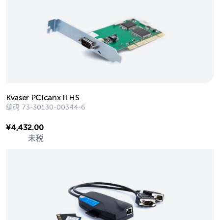
Kvaser PCIcanx II HS
编码
73-30130-00344-6
¥
4,432.00
未税