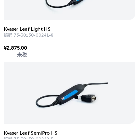
Kvaser Leaf Light HS
编码
73-30130-00241-8
¥
2,875.00
未税
Kvaser Leaf SemiPro HS