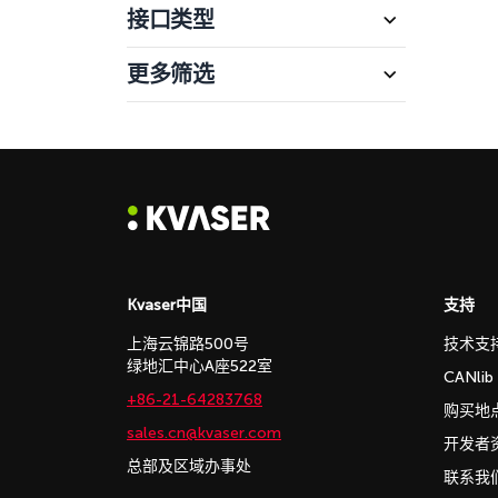
接口类型
更多筛选
Kvaser中国
支持
上海云锦路500号
技术支
绿地汇中心A座522室
CANli
+86-21-64283768
购买地
sales.cn@kvaser.com
开发者
总部及区域办事处
联系我