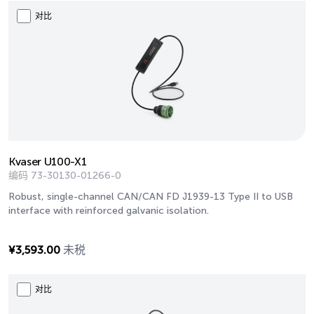
对比
Kvaser U100-X1
编码
73-30130-01266-0
Robust, single-channel CAN/CAN FD J1939-13 Type II to USB
interface with reinforced galvanic isolation.
¥
3,593.00
未税
对比